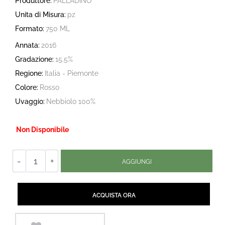
Produttore:
PALLADINO
Unita di Misura:
pz
Formato:
750 ML
Annata:
2016
Gradazione:
15.5%
Regione:
Italia - Piemonte
Colore:
Rosso
Uvaggio:
Nebbiolo 100%
Non Disponibile
Quantità
AGGIUNGI
Quantità
ACQUISTA ORA