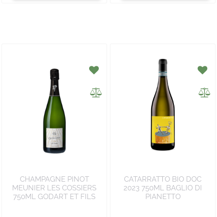
CHAMPAGNE PINOT
CATARRATTO BIO DOC
MEUNIER LES COSSIERS
2023 750ML BAGLIO DI
750ML GODART ET FILS
PIANETTO