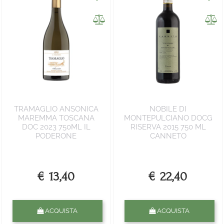
TRAMAGLIO ANSONICA
NOBILE DI
MAREMMA TOSCANA
MONTEPULCIANO DOCG
DOC 2023 750ML IL
RISERVA 2015 750 ML
PODERONE
CANNETO
€ 13,40
€ 22,40
Quantità
Quantità
ACQUISTA
ACQUISTA