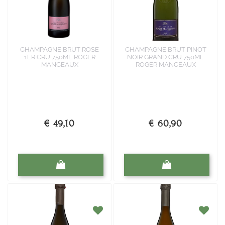
CHAMPAGNE BRUT ROSE
CHAMPAGNE BRUT PINOT
1ER CRU 750ML ROGER
NOIR GRAND CRU 750ML
MANCEAUX
ROGER MANCEAUX
€ 49,10
€ 60,90
Quantità
Quantità