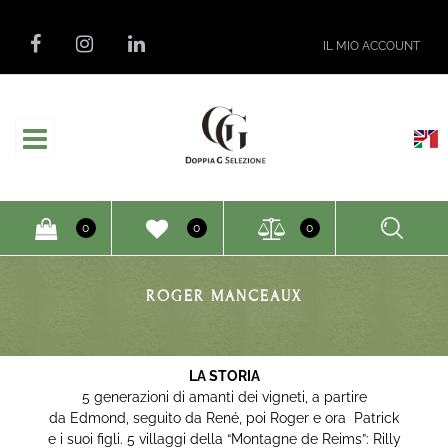
IL MIO ACCOUNT
Open
O
0
0
0
ROGER MANCEAUX
LA STORIA
5 generazioni di amanti dei vigneti, a partire
da Edmond, seguito da René, poi Roger e ora Patrick
e i suoi figli. 5 villaggi della “Montagne de Reims”: Rilly