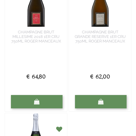
CHAMPAGNE BRUT
CHAMPAGNE BRUT
MILLESIME 2018 1ER CRU
GRANDE RESERVE 1ER CRU
750ML ROGER MANCEAUX
750ML ROGER MANCEAUX
€ 64,80
€ 62,00
Quantità
Quantità