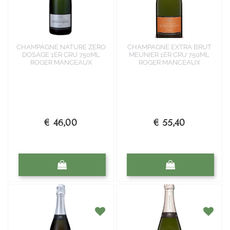
CHAMPAGNE NATURE ZERO
CHAMPAGNE EXTRA BRUT
DOSAGE 1ER CRU 750ML
MEUNIER 1ER CRU 750ML
ROGER MANCEAUX
ROGER MANCEAUX
€ 46,00
€ 55,40
Quantità
Quantità