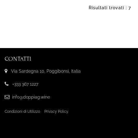
Risultati trovati : 7
CONTATTI
Via Sardegna 10, Poggibonsi, Italia
+333 367 1227
info@doppiag.wine
Condizioni di Utilizzo
Privacy Policy