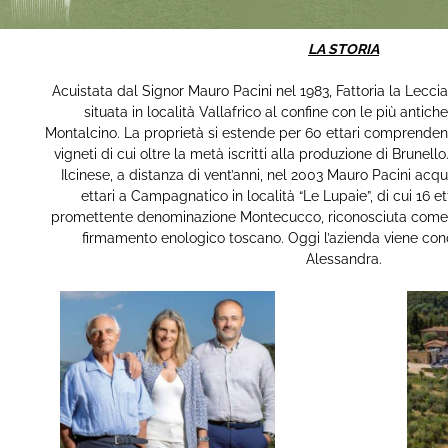
LA STORIA
Acuistata dal Signor Mauro Pacini nel 1983, Fattoria la Leccia
situata in località Vallafrico al confine con le più antiche
Montalcino. La proprietà si estende per 60 ettari comprendendo
vigneti di cui oltre la metà iscritti alla produzione di Brunel
Ilcinese, a distanza di vent’anni, nel 2003 Mauro Pacini acq
ettari a Campagnatico in località “Le Lupaie”, di cui 16 etta
promettente denominazione Montecucco, riconosciuta come u
firmamento enologico toscano. Oggi l’azienda viene cond
Alessandra.