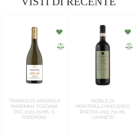
VISTI DI RECENTE
TRAMAGLIO ANSONICA
NOBILE DI
MAREMMA TOSCANA
MONTEPULCIANO DOCG
DOC 2023 750ML IL
RISERVA 2015 750 ML
PODERONE
CANNETO