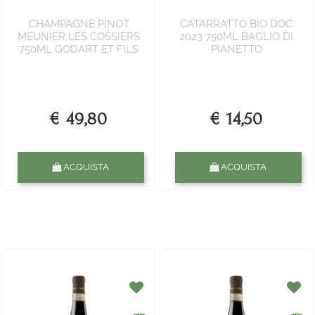
CHAMPAGNE PINOT
CATARRATTO BIO DOC
MEUNIER LES COSSIERS
2023 750ML BAGLIO DI
750ML GODART ET FILS
PIANETTO
€ 49,80
€ 14,50
Quantità
Quantità
ACQUISTA
ACQUISTA