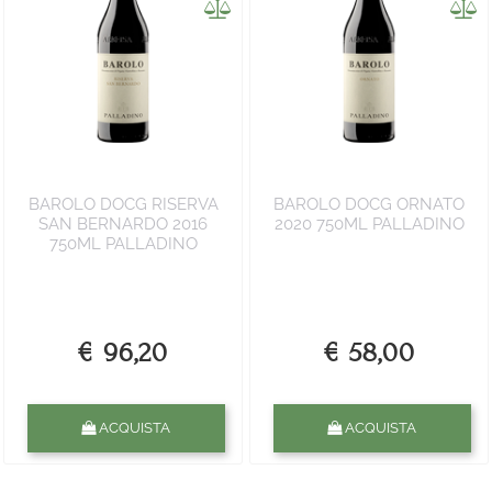
BAROLO DOCG RISERVA
BAROLO DOCG ORNATO
SAN BERNARDO 2016
2020 750ML PALLADINO
750ML PALLADINO
€ 96,20
€ 58,00
Quantità
Quantità
ACQUISTA
ACQUISTA