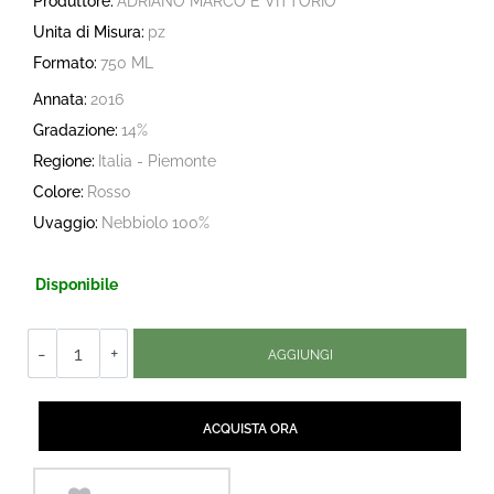
Produttore:
ADRIANO MARCO E VITTORIO
Unita di Misura:
pz
Formato:
750 ML
Annata:
2016
Gradazione:
14%
Regione:
Italia - Piemonte
Colore:
Rosso
Uvaggio:
Nebbiolo 100%
Disponibile
Quantità
AGGIUNGI
Quantità
ACQUISTA ORA