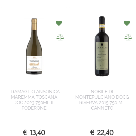
TRAMAGLIO ANSONICA
NOBILE DI
MAREMMA TOSCANA
MONTEPULCIANO DOCG
DOC 2023 750ML IL
RISERVA 2015 750 ML
PODERONE
CANNETO
€ 13,40
€ 22,40