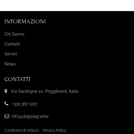
INFORMAZIONI
Chi Siamo
Contatti
Servizi
News
CONTATTI
Via Sardegna 10, Poggibonsi, Italia
+333 367 1227
info@doppiag.wine
Condizioni di Utilizzo
Privacy Policy