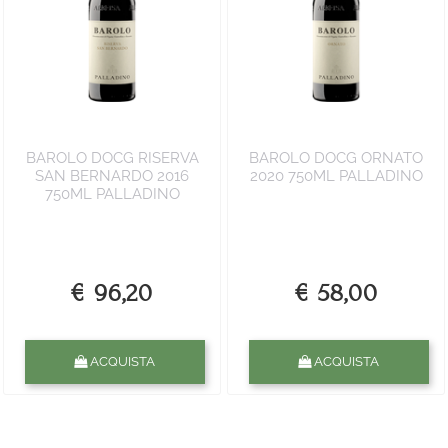
BAROLO DOCG RISERVA
BAROLO DOCG ORNATO
SAN BERNARDO 2016
2020 750ML PALLADINO
750ML PALLADINO
€ 96,20
€ 58,00
Quantità
Quantità
ACQUISTA
ACQUISTA