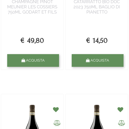
CHAMPAGNE PINOT
CATARRATTO BIO DOC
MEUNIER LES COSSIERS
2023 750ML BAGLIO DI
750ML GODART ET FILS
PIANETTO
€ 49,80
€ 14,50
Quantità
Quantità
ACQUISTA
ACQUISTA