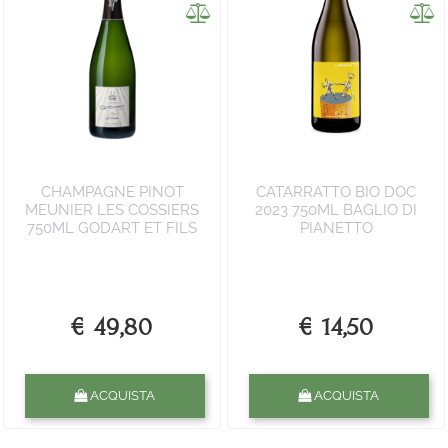
CHAMPAGNE PINOT
CATARRATTO BIO DOC
MEUNIER LES COSSIERS
2023 750ML BAGLIO DI
750ML GODART ET FILS
PIANETTO
€ 49,80
€ 14,50
Quantità
Quantità
ACQUISTA
ACQUISTA