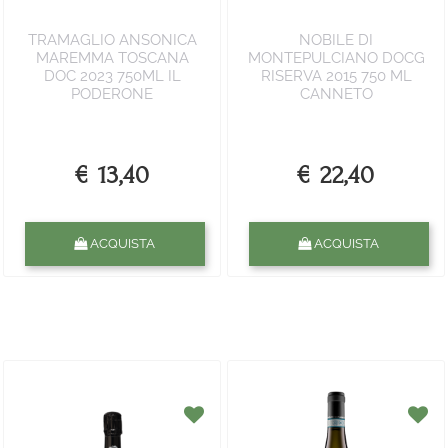
TRAMAGLIO ANSONICA
NOBILE DI
MAREMMA TOSCANA
MONTEPULCIANO DOCG
DOC 2023 750ML IL
RISERVA 2015 750 ML
PODERONE
CANNETO
€ 13,40
€ 22,40
Quantità
Quantità
ACQUISTA
ACQUISTA