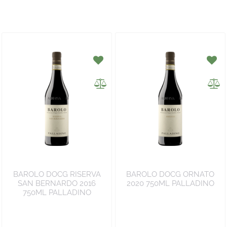
BAROLO DOCG RISERVA
BAROLO DOCG ORNATO
SAN BERNARDO 2016
2020 750ML PALLADINO
750ML PALLADINO