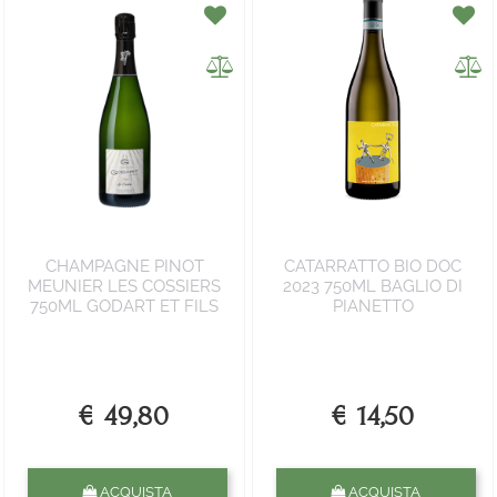
CHAMPAGNE PINOT
CATARRATTO BIO DOC
MEUNIER LES COSSIERS
2023 750ML BAGLIO DI
750ML GODART ET FILS
PIANETTO
€ 49,80
€ 14,50
Quantità
Quantità
ACQUISTA
ACQUISTA