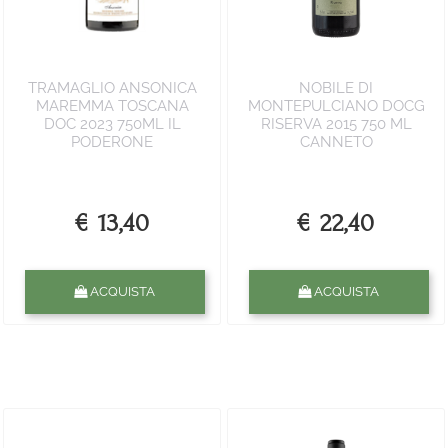
TRAMAGLIO ANSONICA
NOBILE DI
MAREMMA TOSCANA
MONTEPULCIANO DOCG
DOC 2023 750ML IL
RISERVA 2015 750 ML
PODERONE
CANNETO
€ 13,40
€ 22,40
Quantità
Quantità
ACQUISTA
ACQUISTA