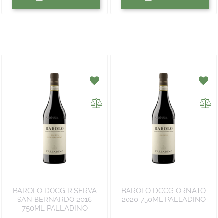
BAROLO DOCG RISERVA
BAROLO DOCG ORNATO
SAN BERNARDO 2016
2020 750ML PALLADINO
750ML PALLADINO