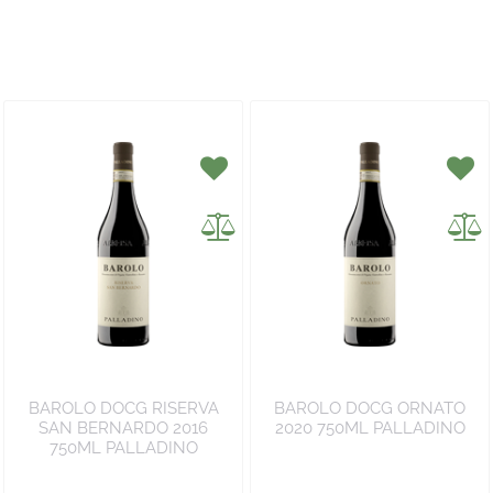
BAROLO DOCG RISERVA
BAROLO DOCG ORNATO
SAN BERNARDO 2016
2020 750ML PALLADINO
750ML PALLADINO