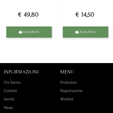
€ 49,80
€ 14,50
Quantità
Quantità
ACQUISTA
ACQUISTA
INFORMAZIONI
MENU
Chi Siamo
Produttori
Contatti
Registrazione
Servizi
Wishlist
News