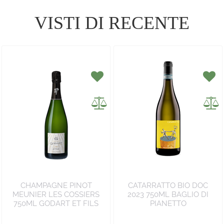
VISTI DI RECENTE
CHAMPAGNE PINOT
CATARRATTO BIO DOC
MEUNIER LES COSSIERS
2023 750ML BAGLIO DI
750ML GODART ET FILS
PIANETTO