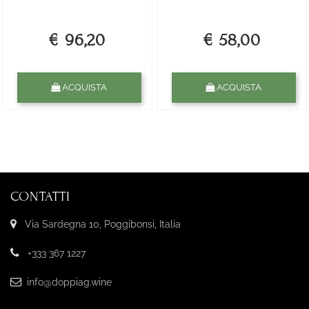
€ 96,20
€ 58,00
Quantità
Quantità
ACQUISTA
ACQUISTA
CONTATTI
Via Sardegna 10, Poggibonsi, Italia
+333 367 1227
info@doppiag.wine