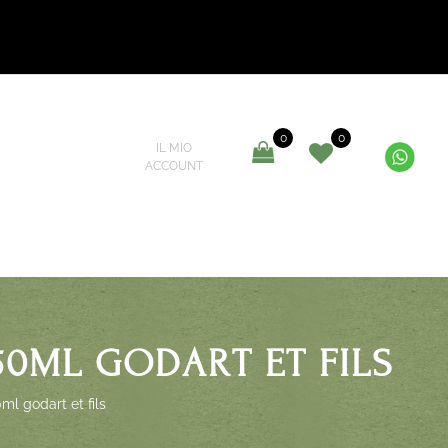
0
0
IL MIO
ACCOUNT
0ML GODART ET FILS
l godart et fils