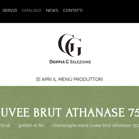
SERVIZI
NEWS
CONTATTI
CATALOGO
APRI IL MENÙ PRODUTTORI
UVEE BRUT ATHANASE 75
ticoli
godart et fils
champagne extra cuvee brut athanase 750m