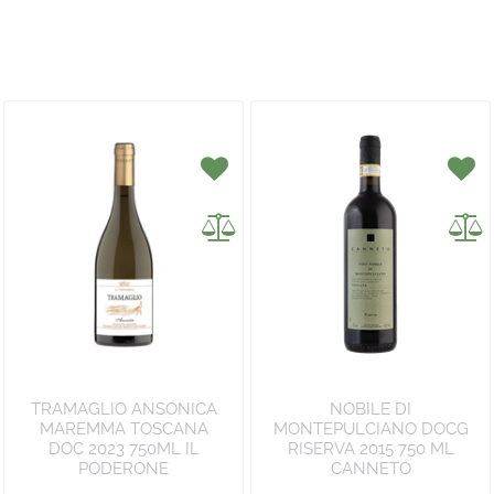
TRAMAGLIO ANSONICA
NOBILE DI
MAREMMA TOSCANA
MONTEPULCIANO DOCG
DOC 2023 750ML IL
RISERVA 2015 750 ML
PODERONE
CANNETO