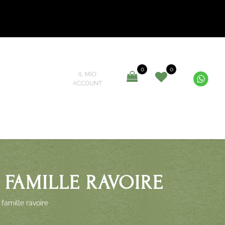
0
0
IL MIO
ACCOUNT
 FAMILLE RAVOIRE
amille ravoire