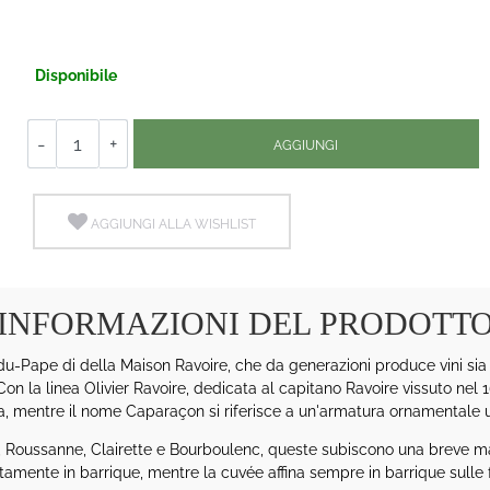
Disponibile
Quantità
AGGIUNGI
AGGIUNGI ALLA WISHLIST
INFORMAZIONI DEL PRODOTT
-Pape di della Maison Ravoire, che da generazioni produce vini sia 
la linea Olivier Ravoire, dedicata al capitano Ravoire vissuto nel 16
lia, mentre il nome Caparaçon si riferisce a un'armatura ornamentale 
 Roussanne, Clairette e Bourboulenc, queste subiscono una breve mac
ttamente in barrique, mentre la cuvée affina sempre in barrique sulle f