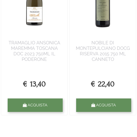
TRAMAGLIO ANSONICA
NOBILE DI
MAREMMA TOSCANA
MONTEPULCIANO DOCG
DOC 2023 750ML IL
RISERVA 2015 750 ML
PODERONE
CANNETO
€ 13,40
€ 22,40
Quantità
Quantità
ACQUISTA
ACQUISTA