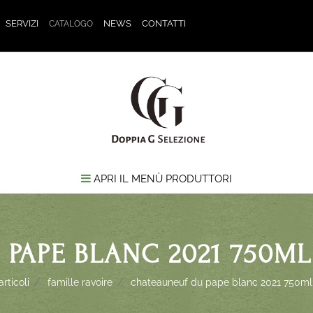
SERVIZI
NEWS
CONTATTI
CATALOGO
APRI IL MENÙ PRODUTTORI
PAPE BLANC 2021 750ML
rticoli
famille ravoire
chateauneuf du pape blanc 2021 750ml f