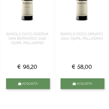
BAROLO DOCG RISERVA
BAROLO DOCG ORNATO
SAN BERNARDO 2016
2020 750ML PALLADINO
750ML PALLADINO
€ 96,20
€ 58,00
Quantità
Quantità
ACQUISTA
ACQUISTA