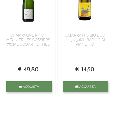
CHAMPAGNE PINOT
CATARRATTO BIO DOC
MEUNIER LES COSSIERS
2023 750ML BAGLIO DI
750ML GODART ET FILS
PIANETTO
€ 49,80
€ 14,50
Quantità
Quantità
ACQUISTA
ACQUISTA