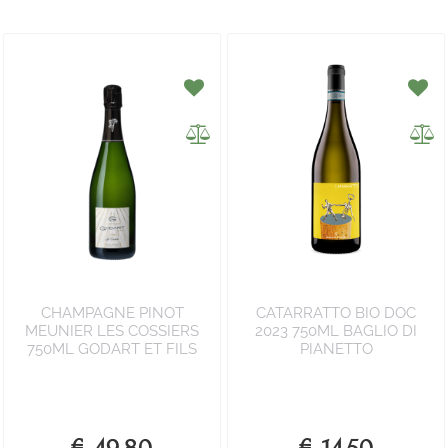
CHAMPAGNE PINOT
CATARRATTO BIO DOC
MEUNIER LES COSSIERS
2023 750ML BAGLIO DI
750ML GODART ET FILS
PIANETTO