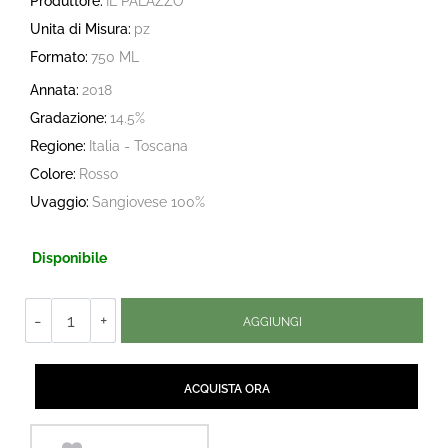
Produttore:
IL PALAZZO
Unita di Misura:
pz
Formato:
750 ML
Annata:
2018
Gradazione:
14.5%
Regione:
Italia - Toscana
Colore:
Rosso
Uvaggio:
Sangiovese 100%
Disponibile
Quantità
AGGIUNGI
Quantità
ACQUISTA ORA