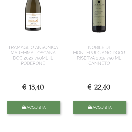
TRAMAGLIO ANSONICA
NOBILE DI
MAREMMA TOSCANA
MONTEPULCIANO DOCG
DOC 2023 750ML IL
RISERVA 2015 750 ML
PODERONE
CANNETO
€ 13,40
€ 22,40
Quantità
Quantità
ACQUISTA
ACQUISTA