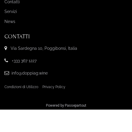
Contatti
Servizi
News
CONTATTI
Via Sardegna 10, Poggibonsi, Italia
+333 367 1227
info@doppiag.wine
Condizioni di Utilizzo
Privacy Policy
Powered by
Passepartout