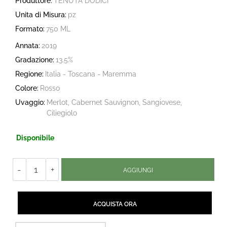
Produttore:
TENUTA DODICI
Unita di Misura:
pz
Formato:
750 ML
Annata:
2019
Gradazione:
13.5%
Regione:
Italia - Toscana - Maremma
Colore:
Rosso
Uvaggio:
Merlot, Cabernet Sauvignon, Sangiovese,
Ciliegiolo
Disponibile
Quantità
AGGIUNGI
Quantità
ACQUISTA ORA