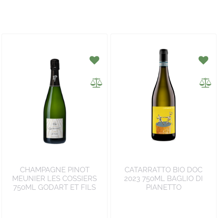
CHAMPAGNE PINOT
CATARRATTO BIO DOC
MEUNIER LES COSSIERS
2023 750ML BAGLIO DI
750ML GODART ET FILS
PIANETTO