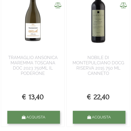
TRAMAGLIO ANSONICA
NOBILE DI
MAREMMA TOSCANA
MONTEPULCIANO DOCG
DOC 2023 750ML IL
RISERVA 2015 750 ML
PODERONE
CANNETO
€ 13,40
€ 22,40
Quantità
Quantità
ACQUISTA
ACQUISTA