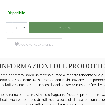
Disponibile
Quantità
AGGIUNGI
AGGIUNGI ALLA WISHLIST
INFORMAZIONI DEL PRODOTT
iante per ettaro, sopra un terreno di medio impasto tendente all'argi
 selezione delle uve si procede con la vinificazione, diraspandol
oi l’affinamento, sempre in silos di acciaio, per 14 mesi e, infine, il vi
bino tenue e brillante. Al naso è fragrante, fresco e prorompente, con int
icolarmente aromatico di frutti rossi e boccioli di rosa, con una chiu
media struttura, con un tannino delicato.