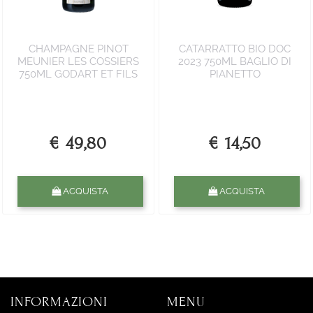
CHAMPAGNE PINOT
CATARRATTO BIO DOC
MEUNIER LES COSSIERS
2023 750ML BAGLIO DI
750ML GODART ET FILS
PIANETTO
€ 49,80
€ 14,50
Quantità
Quantità
ACQUISTA
ACQUISTA
INFORMAZIONI
MENU