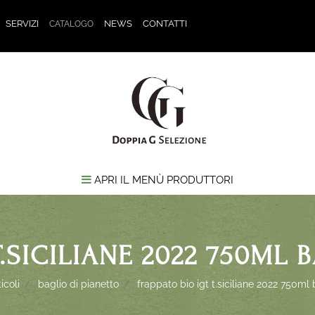
SERVIZI
NEWS
CONTATTI
CATALOGO
APRI IL MENÙ PRODUTTORI
T.SICILIANE 2022 750ML 
icoli
baglio di pianetto
frappato bio igt t.siciliane 2022 750ml 