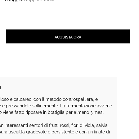
Quantità
ACQUISTA ORA
O
lloso e calcareo, con il metodo controspalliera, e
e e pressandole sofficemente. La fermentazione avviene
no viene fatto riposare in bottiglia per almeno 3 mesi.
eressanti sentori di frutti rossi, fiori di viola, salvia,
sura asciutta gradevole e persistente e con un finale di