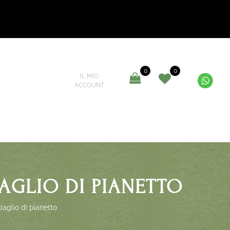
0
0
IL MIO
ACCOUNT
BAGLIO DI PIANETTO
baglio di pianetto