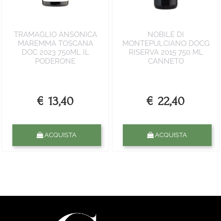
TRAMAGLIO ANSONICA
NOBILE DI
MAREMMA TOSCANA
MONTEPULCIANO DOCG
DOC 2023 750ML IL
RISERVA 2015 750 ML
PODERONE
CANNETO
€ 13,40
€ 22,40
Quantità
Quantità
ACQUISTA
ACQUISTA