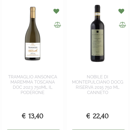
TRAMAGLIO ANSONICA
NOBILE DI
MAREMMA TOSCANA
MONTEPULCIANO DOCG
DOC 2023 750ML IL
RISERVA 2015 750 ML
PODERONE
CANNETO
€ 13,40
€ 22,40