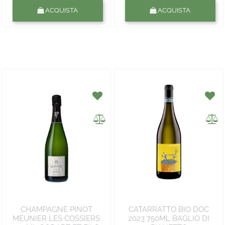
Quantità
Quantità
ACQUISTA
ACQUISTA
CHAMPAGNE PINOT
CATARRATTO BIO DOC
MEUNIER LES COSSIERS
2023 750ML BAGLIO DI