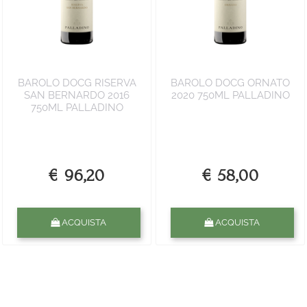
BAROLO DOCG RISERVA
BAROLO DOCG ORNATO
SAN BERNARDO 2016
2020 750ML PALLADINO
750ML PALLADINO
€ 96,20
€ 58,00
Quantità
Quantità
ACQUISTA
ACQUISTA