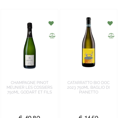
CHAMPAGNE PINOT
CATARRATTO BIO DOC
MEUNIER LES COSSIERS
2023 750ML BAGLIO DI
750ML GODART ET FILS
PIANETTO