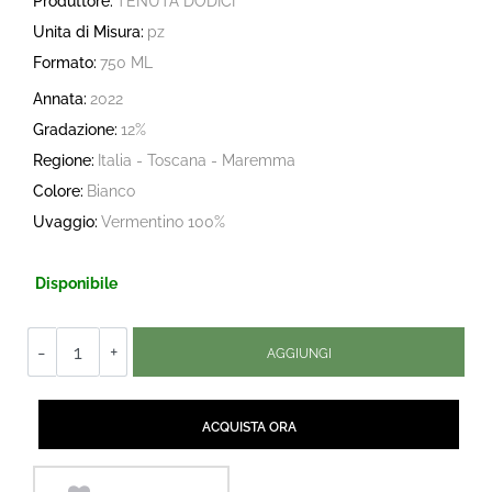
Produttore:
TENUTA DODICI
Unita di Misura:
pz
Formato:
750 ML
Annata:
2022
Gradazione:
12%
Regione:
Italia - Toscana - Maremma
Colore:
Bianco
Uvaggio:
Vermentino 100%
Disponibile
Quantità
AGGIUNGI
Quantità
ACQUISTA ORA