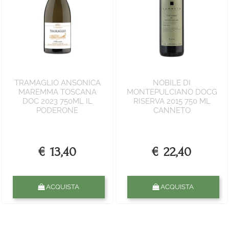
TRAMAGLIO ANSONICA
NOBILE DI
MAREMMA TOSCANA
MONTEPULCIANO DOCG
DOC 2023 750ML IL
RISERVA 2015 750 ML
PODERONE
CANNETO
€ 13,40
€ 22,40
Quantità
Quantità
ACQUISTA
ACQUISTA