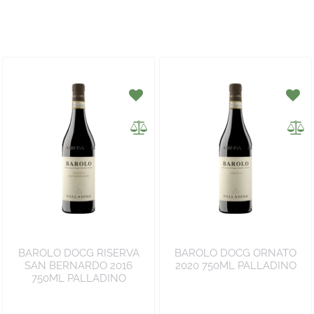
BAROLO DOCG RISERVA
BAROLO DOCG ORNATO
SAN BERNARDO 2016
2020 750ML PALLADINO
750ML PALLADINO