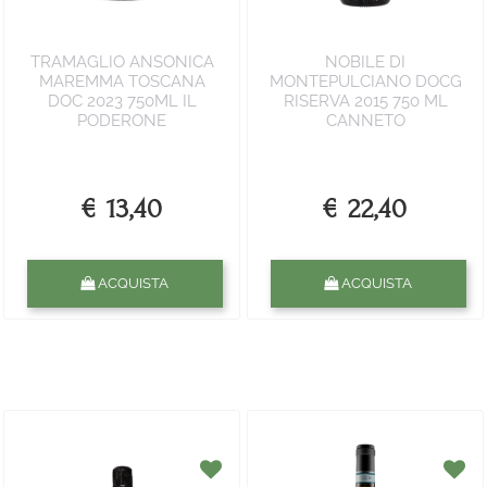
TRAMAGLIO ANSONICA
NOBILE DI
MAREMMA TOSCANA
MONTEPULCIANO DOCG
DOC 2023 750ML IL
RISERVA 2015 750 ML
PODERONE
CANNETO
€ 13,40
€ 22,40
Quantità
Quantità
ACQUISTA
ACQUISTA