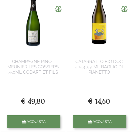
CHAMPAGNE PINOT
CATARRATTO BIO DOC
MEUNIER LES COSSIERS
2023 750ML BAGLIO DI
750ML GODART ET FILS
PIANETTO
€ 49,80
€ 14,50
Quantità
Quantità
ACQUISTA
ACQUISTA