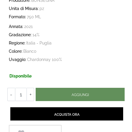
Produttore:
BONSEGNA
Unita di Misura:
pz
Formato:
750 ML
Annata:
2021
Gradazione:
14%
Regione:
Italia - Puglia
Colore:
Bianco
Uvaggio:
Chardonnay 100%
Disponibile
Quantità
AGGIUNGI
Quantità
ACQUISTA ORA